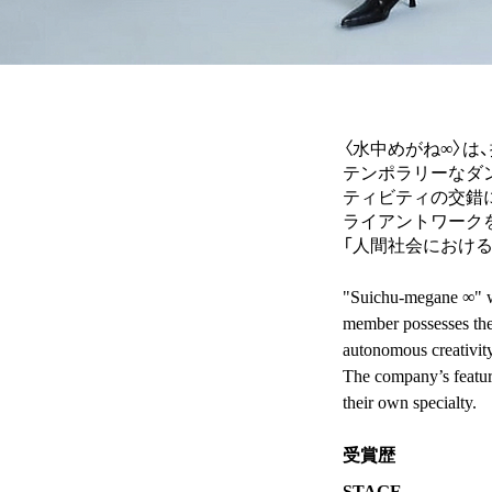
〈水中めがね∞〉は
テンポラリーなダ
ティビティの交錯
ライアントワーク
「人間社会におけ
"Suichu-megane ∞" wa
member possesses thei
autonomous creativit
The company’s feature
their own specialty.
受賞歴
STAGE