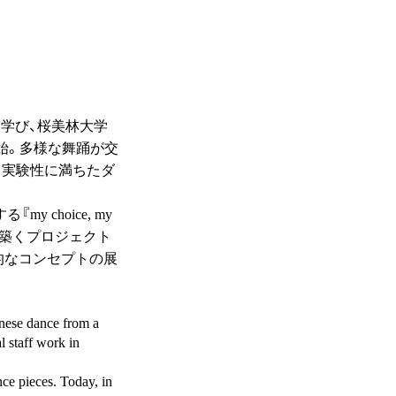
学び、桜美林大学
開始。多様な舞踊が交
る実験性に満ちたダ
choice, my
を築くプロジェクト
的なコンセプトの展
nese dance from a
l staff work in
ce pieces. Today, in