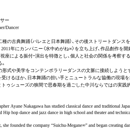
ンサー
her/Dancer
二種の古典舞踊（バレエと日本舞踊）、その後ストリートダンスを
2011年にカンパニー〈水中めがね∞〉を立ち上げ、作品創作を
的視座による振付・演出を特徴とし、個人と社会の関係を考察す
る。
形式や美学をコンテンポラリーダンスの文脈に接続しようとする『my 
評価を受けるほか、日本舞踊の担い手とニュートラルな協働の現場
袋とトゥシューズの狭間で思春期を過ごした中川ならではの実践
pher Ayane Nakagawa has studied classical dance and traditional Japa
 Hip hop dance and jazz dance in high school and theater and technica
dent, she founded the company “Suichu-Megane∞” and began creating dan