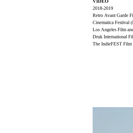
VIDEO
2018-2019
Retro Avant Garde Fi
Cinematica Festival (
Los Angeles Film and
Druk International F
The IndieFEST Film 