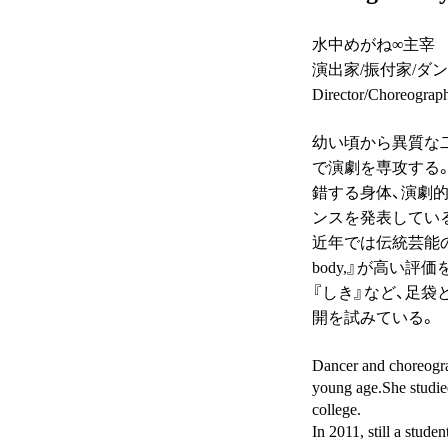
水中めがね∞主宰
演出家/振付家/ダ
Director/Choreograp
幼い頃から異質な
で演劇を専攻する。
錯する身体、演劇
ンスを発表してい
近年では伝統芸能の
body,』が高い
『しき』など、足
開を試みている。
Dancer and choreogra
young age.She studied
college.
In 2011, still a stu