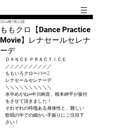
2024年9月12日
ももクロ【Dance Practice
Movie】レナセールセレナ
ーデ
ＤＡＮＣＥ ＰＲＡＣＴＩＣＥ
／／／／／／／／／／
ももいろクローバーZ
レナセールセレナーデ
＼＼＼＼＼＼＼＼＼＼
水中めがね∞中川絢音、根本紳平が振付
をさせて頂きました！
それぞれの特徴ある身体性と、難しい
歌唱の中での細かい手振りにご注目下
さい！